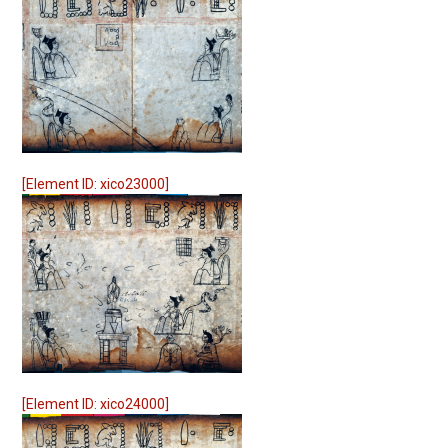
[Element ID: xico23000]
[Element ID: xico24000]