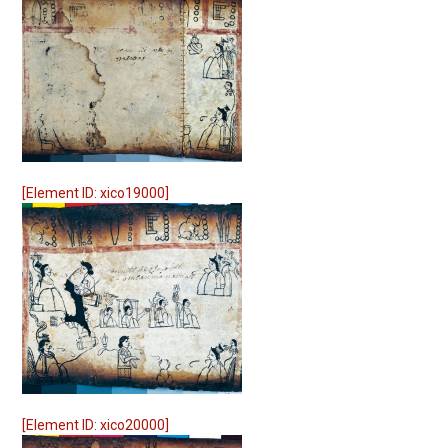
[Element ID: xico19000]
[Element ID: xico20000]