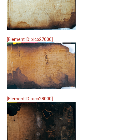
[Element ID: xico27000]
[Element ID: xico28000]