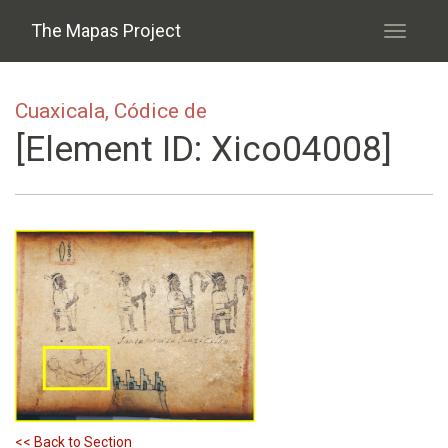
Skip to main content
The Mapas Project
Toggle
navigati
Cuaxicala, Códice de
[Element ID: Xico04008]
<< Back to Section